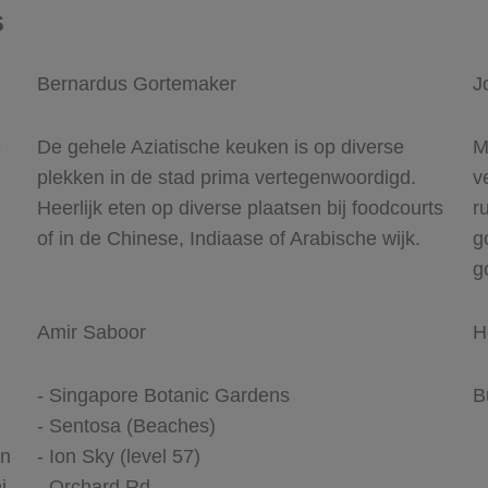
s
Bernardus Gortemaker
J
e
De gehele Aziatische keuken is op diverse
M
plekken in de stad prima vertegenwoordigd.
v
Heerlijk eten op diverse plaatsen bij foodcourts
r
of in de Chinese, Indiaase of Arabische wijk.
g
g
Amir Saboor
H
- Singapore Botanic Gardens
B
- Sentosa (Beaches)
en
- Ion Sky (level 57)
i.
- Orchard Rd.