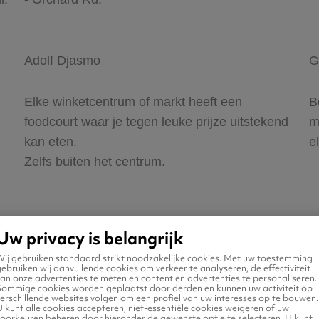
Adolf Djasmo
G
Elke winketcentrum of markt heeft een
B
foodcourt waar je tegen leuke prijze uitstekend
m
kan eten.
e
Zelfs buiten het centrum.
Uw privacy is belangrijk
Wij gebruiken standaard strikt noodzakelijke cookies. Met uw toestemming
ebruiken wij aanvullende cookies om verkeer te analyseren, de effectiviteit
an onze advertenties te meten en content en advertenties te personaliseren.
Sommige cookies worden geplaatst door derden en kunnen uw activiteit op
erschillende websites volgen om een profiel van uw interesses op te bouwen.
 kunt alle cookies accepteren, niet-essentiële cookies weigeren of uw
 - Singapore
Singapore - Eindhoven
voorkeuren beheren door hieronder de gewenste optie te selecteren. U kunt