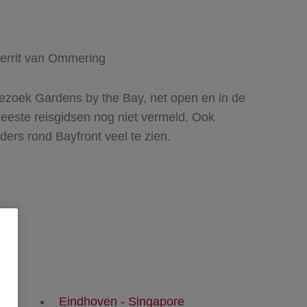
errit van Ommering
ezoek Gardens by the Bay, net open en in de
eeste reisgidsen nog niet vermeld. Ook
lders rond Bayfront veel te zien.
Eindhoven - Singapore