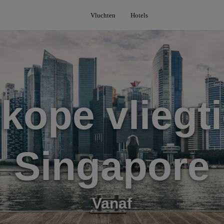
Vluchten
Hotels
kope vliegti
Singapore
Vanaf