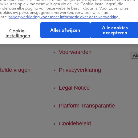
w keuzes op elk moment wijzigen via de link ‘Cookie-instellingen’, die
onderaan elke pagina van onze website beschikbaar is. Voor zover onze
cookies uw persoonsgegevens verwerken, verwijzen wij u naar
onze
privacyverklaring voor meer informatie over deze verwerking.
Alle cookies
Ab
Alles afwijzen
Cookie-
accepteren
instellingen
rvice
Kleine lettertjes
Voorwaarden
Ab
telde vragen
Privacyverklaring
Legal Notice
Platform Transparantie
Cookiebeleid