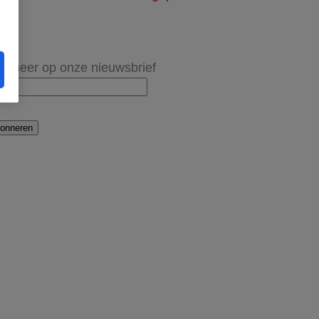
onneer op onze nieuwsbrief
onneren