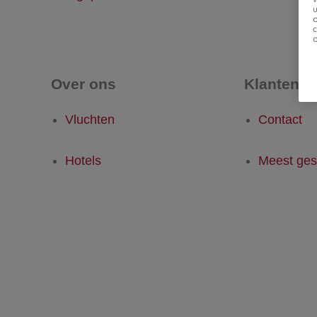
u
Over ons
Klantense
Vluchten
Contact
Hotels
Meest ges