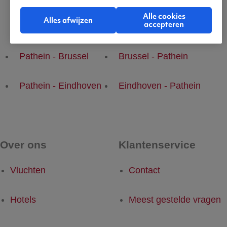
Alle cookies
Alles afwijzen
accepteren
Populaire vluchten
Pathein - Brussel
Brussel - Pathein
Pathein - Eindhoven
Eindhoven - Pathein
Over ons
Klantenservice
Vluchten
Contact
Hotels
Meest gestelde vragen