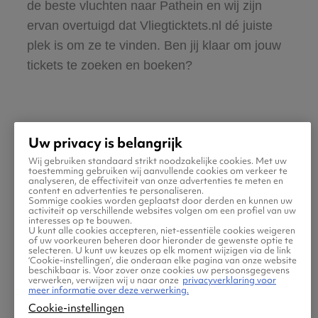
de beste vluchten naar Pathein en wij zijn
ervan overtuigd dat Vliegticktets.nl dé juiste
plek is om ze te vinden. Ben jij klaar om jouw
tickets te zoeken en boeken?
Uw privacy is belangrijk
Wij gebruiken standaard strikt noodzakelijke cookies. Met uw
Praktische informatie voor
toestemming gebruiken wij aanvullende cookies om verkeer te
analyseren, de effectiviteit van onze advertenties te meten en
content en advertenties te personaliseren.
je vlucht naar Pathein
Sommige cookies worden geplaatst door derden en kunnen uw
activiteit op verschillende websites volgen om een profiel van uw
interesses op te bouwen.
U kunt alle cookies accepteren, niet-essentiële cookies weigeren
of uw voorkeuren beheren door hieronder de gewenste optie te
selecteren. U kunt uw keuzes op elk moment wijzigen via de link
‘Cookie-instellingen’, die onderaan elke pagina van onze website
beschikbaar is. Voor zover onze cookies uw persoonsgegevens
verwerken, verwijzen wij u naar onze
privacyverklaring voor
meer informatie over deze verwerking.
Cookie-instellingen