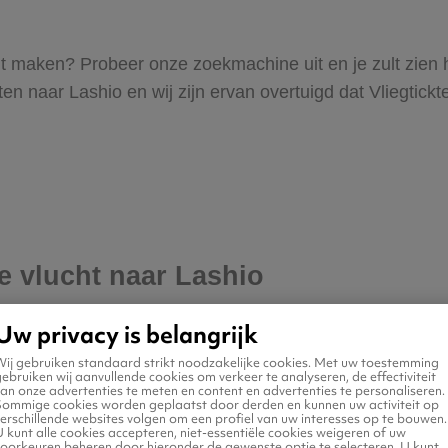
 wilt maken? Probeer onze zoekmachine uit en je zult zie
 naar Lashio en wij zijn ervan overtuigd dat Vliegticktets
je vlucht naar Lashio
Uw privacy is belangrijk
Wij gebruiken standaard strikt noodzakelijke cookies. Met uw toestemming
ebruiken wij aanvullende cookies om verkeer te analyseren, de effectiviteit
an onze advertenties te meten en content en advertenties te personaliseren.
Sommige cookies worden geplaatst door derden en kunnen uw activiteit op
erschillende websites volgen om een profiel van uw interesses op te bouwen.
 kunt alle cookies accepteren, niet-essentiële cookies weigeren of uw
voorkeuren beheren door hieronder de gewenste optie te selecteren. U kunt