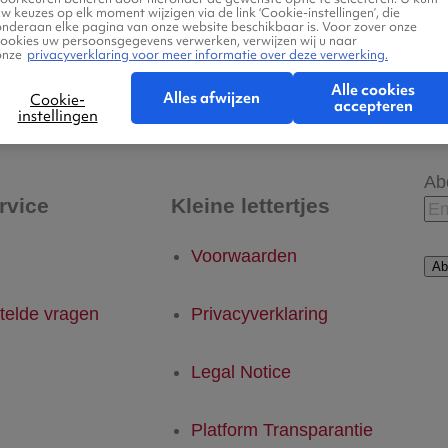
w keuzes op elk moment wijzigen via de link ‘Cookie-instellingen’, die
onderaan elke pagina van onze website beschikbaar is. Voor zover onze
cookies uw persoonsgegevens verwerken, verwijzen wij u naar
onze
privacyverklaring voor meer informatie over deze verwerking.
- Lashio
Lashio - Eindhoven
Alle cookies
Alles afwijzen
Cookie-
accepteren
instellingen
Ab
rvice
Kleine lettertjes
Voorwaarden
Ab
telde vragen
Privacyverklaring
Legal Notice
Platform Transparantie