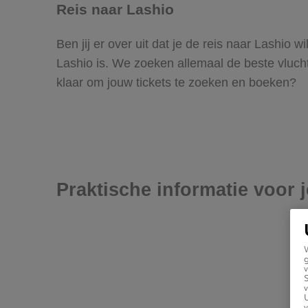
Reis naar Lashio
Ben jij er over uit dat je de reis naar Lashio
Lashio is. We zoeken allemaal de beste vluchten
klaar om jouw tickets te zoeken en boeken?
Praktische informatie voor 
g
v
v
U