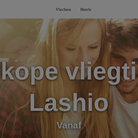
Vluchten
Hotels
kope vliegti
Lashio
Vanaf