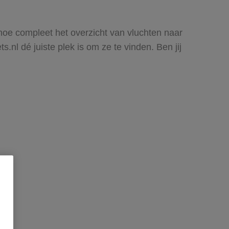
n hoe compleet het overzicht van vluchten naar
.nl dé juiste plek is om ze te vinden. Ben jij