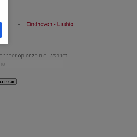
Eindhoven - Lashio
onneer op onze nieuwsbrief
onneren