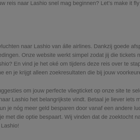
uw reis naar Lashio snel mag beginnen? Let’s make it fl
 vluchten naar Lashio van álle airlines. Dankzij goede afs
iedingen. Onze website werkt simpel zodat jij die tickets 
shio? En vind je het oké om tijdens deze reis over te stap
 en je krijgt alleen zoekresultaten die bij jouw voorkeu
ggesties om jouw perfecte vliegticket op onze site te se
aar Lashio het belangrijkste vindt. Betaal je liever iets
 Kun je nóg meer geld besparen door vanaf een andere l
 je met die optie bespaart. Wij vinden dat de zoektocht na
 Lashio!