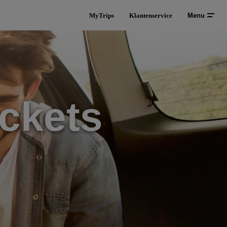
MyTrips
Klantenservice
Menu
ckets