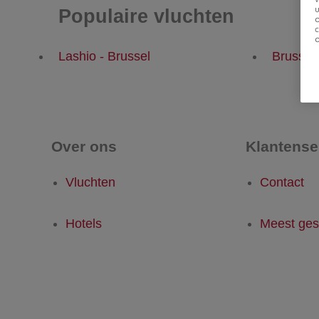
u
Populaire vluchten
Lashio - Brussel
Brussel 
Over ons
Klantense
Vluchten
Contact
Hotels
Meest ges