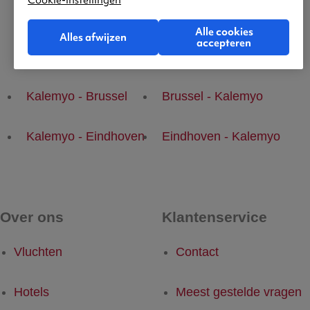
Cookie-instellingen
Alle cookies
Alles afwijzen
accepteren
Populaire vluchten
Kalemyo - Brussel
Brussel - Kalemyo
Kalemyo - Eindhoven
Eindhoven - Kalemyo
Over ons
Klantenservice
Vluchten
Contact
Hotels
Meest gestelde vragen