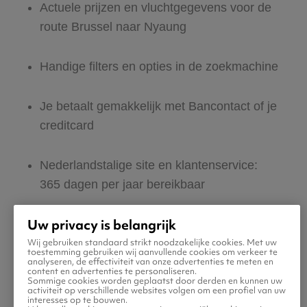
Actuele prijzen en vluchtgegevens voor de
route Brussel naar Nyaung
Handige filters en opties in de zoekmachine
Je betaalt gemakkelijk met Bancontact of je
creditcard
Nederlandstalige site en klantenservice:
365 dagen per jaar bereikbaar
Uw privacy is belangrijk
Zeker van veilig boeken en betalen
Wij gebruiken standaard strikt noodzakelijke cookies. Met uw
toestemming gebruiken wij aanvullende cookies om verkeer te
analyseren, de effectiviteit van onze advertenties te meten en
Boek ook direct een hotel of huurauto voor
content en advertenties te personaliseren.
Sommige cookies worden geplaatst door derden en kunnen uw
in Nyaung
activiteit op verschillende websites volgen om een profiel van uw
interesses op te bouwen.