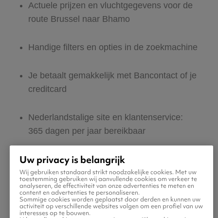
Actuele prijzen en vluchtgegevens voor de
route Brussel naar Bhamo
Handige filters en opties in de zoekmachine
Je betaalt gemakkelijk met Bancontact of je
creditcard
Nederlandstalige site en klantenservice:
365 dagen per jaar bereikbaar
Uw privacy is belangrijk
Zeker van veilig boeken en betalen
Wij gebruiken standaard strikt noodzakelijke cookies. Met uw
toestemming gebruiken wij aanvullende cookies om verkeer te
analyseren, de effectiviteit van onze advertenties te meten en
Boek ook direct een hotel of huurauto voor
content en advertenties te personaliseren.
Sommige cookies worden geplaatst door derden en kunnen uw
in Bhamo
activiteit op verschillende websites volgen om een profiel van uw
interesses op te bouwen.