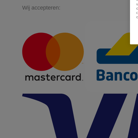
u
Wij accepteren: