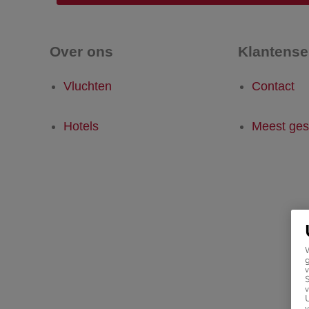
Over ons
Klantense
Vluchten
Contact
Hotels
Meest ges
g
v
v
U