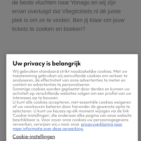
de beste vluchten naar Yonago en wij zijn
ervan overtuigd dat Vliegticktets.nl dé juiste
plek is om ze te vinden. Ben jij klaar om jouw
tickets te zoeken en boeken?
Uw privacy is belangrijk
Wij gebruiken standaard strikt noodzakelijke cookies. Met uw
Praktische informatie voor
toestemming gebruiken wij aanvullende cookies om verkeer te
analyseren, de effectiviteit van onze advertenties te meten en
content en advertenties te personaliseren.
je vlucht naar Yonago
Sommige cookies worden geplaatst door derden en kunnen uw
activiteit op verschillende websites volgen om een profiel van uw
interesses op te bouwen.
U kunt alle cookies accepteren, niet-essentiële cookies weigeren
of uw voorkeuren beheren door hieronder de gewenste optie te
selecteren. U kunt uw keuzes op elk moment wijzigen via de link
‘Cookie-instellingen’, die onderaan elke pagina van onze website
beschikbaar is. Voor zover onze cookies uw persoonsgegevens
verwerken, verwijzen wij u naar onze
privacyverklaring voor
meer informatie over deze verwerking.
Cookie-instellingen