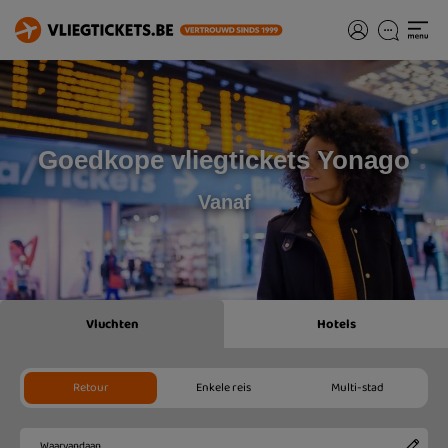
Goedkope vliegtickets Yonago
Vanaf