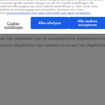
w keuzes op elk moment wijzigen via de link ‘Cookie-instellingen’, die
. Deze doet er tussen de 30 en 50 minuten over. Een lok
onderaan elke pagina van onze website beschikbaar is. Voor zover onze
cookies uw persoonsgegevens verwerken, verwijzen wij u naar
oed alternatief is een taxi, buiten het vliegveld zijn offi
onze
privacyverklaring voor meer informatie over deze verwerking.
Alle cookies
Alles afwijzen
Cookie-
accepteren
instellingen
is voor het ontdekken van de wonderschone Indonesische 
u jouw vliegtickets naar Jakarta en ervaar het uitgebrei