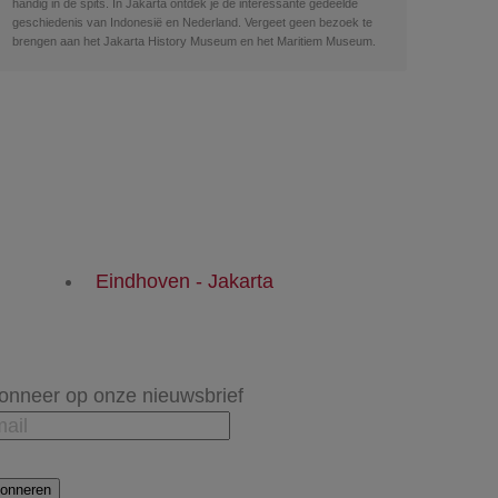
handig in de spits. In Jakarta ontdek je de interessante gedeelde
geschiedenis van Indonesië en Nederland. Vergeet geen bezoek te
brengen aan het Jakarta History Museum en het Maritiem Museum.
Eindhoven - Jakarta
onneer op onze nieuwsbrief
onneren