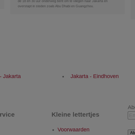
de 18 en 30 uur onderweg bent om te vliegen naar Jakarta en
overstapt in steden zoals Abu Dhabi en Guangzhou.
- Jakarta
Jakarta - Eindhoven
Ab
rvice
Kleine lettertjes
Voorwaarden
Ab