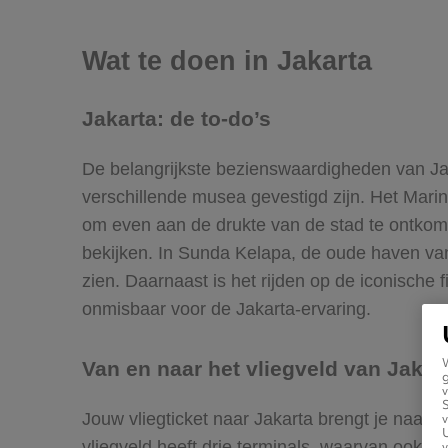
Wat te doen in Jakarta
Jakarta: de to-do’s
De belangrijkste bezienswaardigheden van Jak
verschillende musea gevestigd zijn. Het Marin
om even aan de drukte van de stad te ontkome
bekijken. In Sunda Kelapa, de oude haven van
zien. Daarnaast is het rijden op de iconische 
onmisbaar voor de Jakarta-ervaring.
Van en naar het vliegveld van Jakar
g
v
Jouw vliegticket naar Jakarta brengt je naar h
v
U
vliegveld heeft drie terminals, waarvan ook d