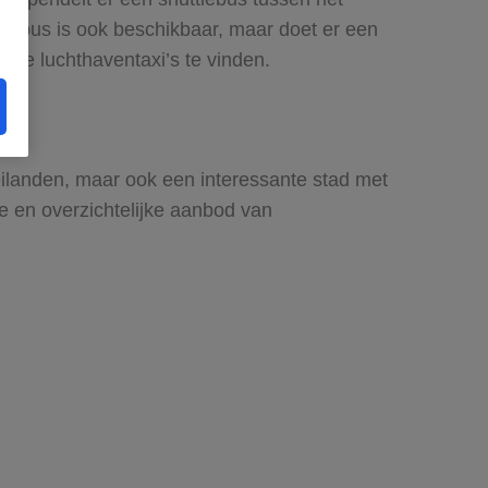
ale bus is ook beschikbaar, maar doet er een
ciële luchthaventaxi’s te vinden.
eilanden, maar ook een interessante stad met
de en overzichtelijke aanbod van