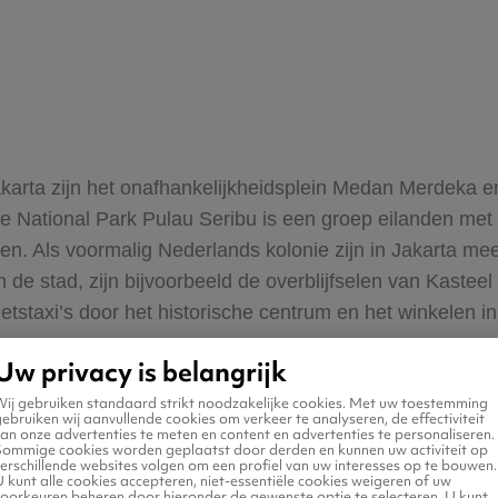
arta zijn het onafhankelijkheidsplein Medan Merdeka en
e National Park Pulau Seribu is een groep eilanden met p
n. Als voormalig Nederlands kolonie zijn in Jakarta mee
 de stad, zijn bijvoorbeeld de overblijfselen van Kaste
fietstaxi’s door het historische centrum en het winkelen 
Uw privacy is belangrijk
Wij gebruiken standaard strikt noodzakelijke cookies. Met uw toestemming
ta
ebruiken wij aanvullende cookies om verkeer te analyseren, de effectiviteit
an onze advertenties te meten en content en advertenties te personaliseren.
Sommige cookies worden geplaatst door derden en kunnen uw activiteit op
et Soekarno-Hatta vliegveld, dat 20 kilometer ten westen
erschillende websites volgen om een profiel van uw interesses op te bouwen.
 kunt alle cookies accepteren, niet-essentiële cookies weigeren of uw
e binnenlandse vluchten vertrekken en aankomen. Ieder u
voorkeuren beheren door hieronder de gewenste optie te selecteren. U kunt