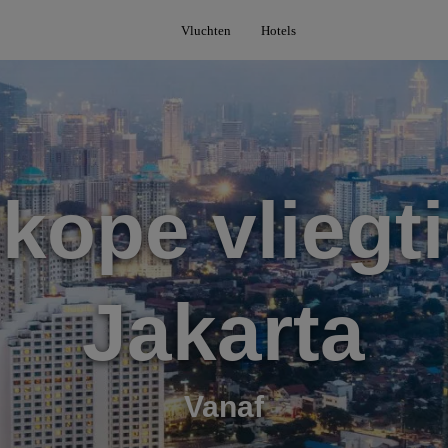
Vluchten
Hotels
kope vliegti
Jakarta
Vanaf