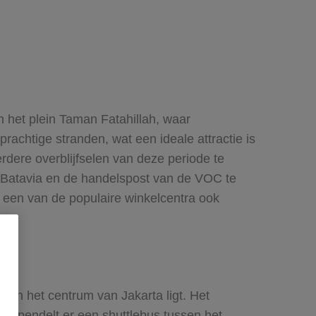
 het plein Taman Fatahillah, waar
rachtige stranden, wat een ideale attractie is
rdere overblijfselen van deze periode te
el Batavia en de handelspost van de VOC te
in een van de populaire winkelcentra ook
 van het centrum van Jakarta ligt. Het
ur pendelt er een shuttlebus tussen het