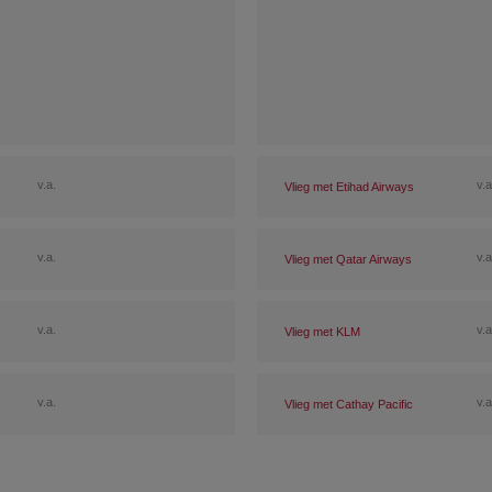
v.a.
v.a
Vlieg met Etihad Airways
v.a.
v.a
Vlieg met Qatar Airways
v.a.
v.a
Vlieg met KLM
v.a.
v.a
Vlieg met Cathay Pacific