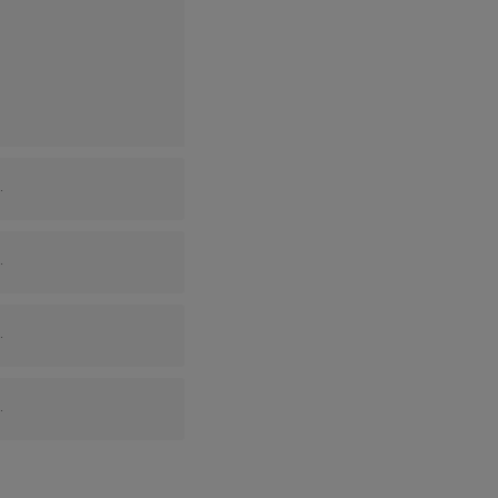
.
.
.
.