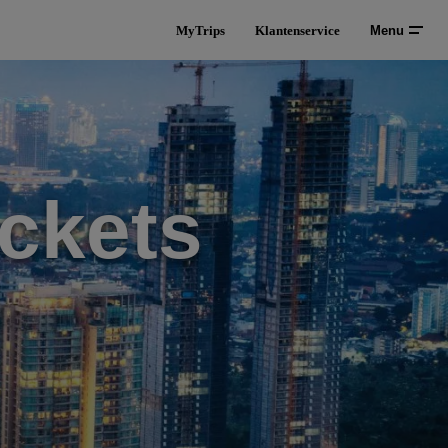
MyTrips
Klantenservice
Menu
ckets