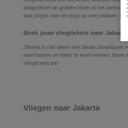
u
vliegveld en de grotere hotels in het centrum
stuk langer over en stopt op veel plekken. Een g
Boek jouw vliegtickets naar Jakarta
Jakarta is niet alleen een ideale uitvalsbas
veel historie om beter te leren kennen. Boek n
Vliegtickets.be!
Vliegen naar Jakarta