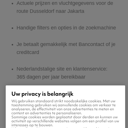
Actuele prijzen en vluchtgegevens voor de
route Dusseldorf naar Jakarta
Handige filters en opties in de zoekmachine
Je betaalt gemakkelijk met Bancontact of je
creditcard
Nederlandstalige site en klantenservice:
365 dagen per jaar bereikbaar
Uw privacy is belangrijk
Zeker van veilig boeken en betalen
Wij gebruiken standaard strikt noodzakelijke cookies. Met uw
toestemming gebruiken wij aanvullende cookies om verkeer te
analyseren, de effectiviteit van onze advertenties te meten en
Boek ook direct een hotel of huurauto voor
content en advertenties te personaliseren.
Sommige cookies worden geplaatst door derden en kunnen uw
in Jakarta
activiteit op verschillende websites volgen om een profiel van uw
interesses op te bouwen.