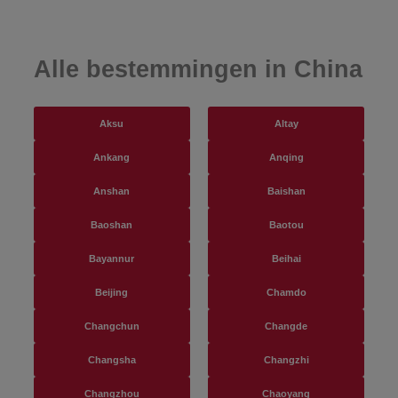
Alle bestemmingen in China
Aksu
Altay
Ankang
Anqing
Anshan
Baishan
Baoshan
Baotou
Bayannur
Beihai
Beijing
Chamdo
Changchun
Changde
Changsha
Changzhi
Changzhou
Chaoyang