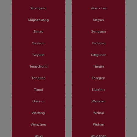
Shenyang
Shenzhen
Shijiazhuang
Shiyan
Simao
Songpan
Suzhou
Tacheng
Taiyuan
Tangshan
Tengchong
Tianjin
Tongliao
Tongren
Tunxi
Ulanhot
Urumqi
Wanxian
Weifang
Weihai
Wenzhou
Wuhan
Wuxi
Wuyishan