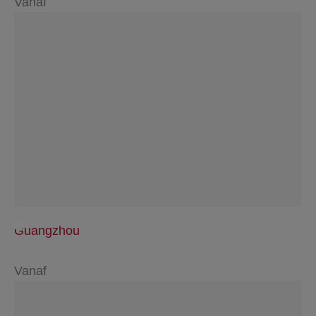
Vanaf
Guangzhou
Vanaf