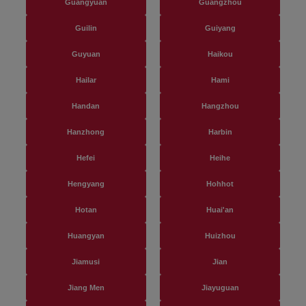
Guangyuan
Guangzhou
Guilin
Guiyang
Guyuan
Haikou
Hailar
Hami
Handan
Hangzhou
Hanzhong
Harbin
Hefei
Heihe
Hengyang
Hohhot
Hotan
Huai'an
Huangyan
Huizhou
Jiamusi
Jian
Jiang Men
Jiayuguan