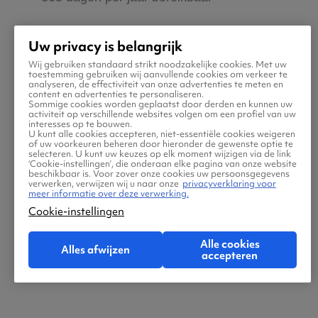
Zeker van veilig boeken en betalen
Uw privacy is belangrijk
Wij gebruiken standaard strikt noodzakelijke cookies. Met uw
toestemming gebruiken wij aanvullende cookies om verkeer te
Boek ook direct een hotel of huurauto via
analyseren, de effectiviteit van onze advertenties te meten en
content en advertenties te personaliseren.
Vliegtickets.be
Sommige cookies worden geplaatst door derden en kunnen uw
activiteit op verschillende websites volgen om een profiel van uw
interesses op te bouwen.
U kunt alle cookies accepteren, niet-essentiële cookies weigeren
Gratis tips, reisadvies en speciale
of uw voorkeuren beheren door hieronder de gewenste optie te
selecteren. U kunt uw keuzes op elk moment wijzigen via de link
aanbiedingen voor vliegtickets naar Twente
‘Cookie-instellingen’, die onderaan elke pagina van onze website
beschikbaar is. Voor zover onze cookies uw persoonsgegevens
verwerken, verwijzen wij u naar onze
privacyverklaring voor
meer informatie over deze verwerking.
Jouw zoektocht naar vliegtickets moet
Cookie-instellingen
makkelijk én leuk zijn. Daarom helpen wij jou
maar al te graag met de reis naar Twente! Ben
Alle cookies
Alles afwijzen
accepteren
jij klaar om jouw tickets te zoeken en boeken?