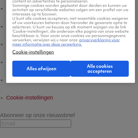
content en advertenties te personaliseren.
Sommige cookies worden geplaatst door derden en kunnen uw
Voorwaarden
activiteit op verschillende websites volgen om een profiel van uw
interesses op te bouwen.
U kunt alle cookies accepteren, niet-essentiële cookies weigeren
of uw voorkeuren beheren door hieronder de gewenste optie te
Privacyverklaring
selecteren. U kunt uw keuzes op elk moment wijzigen via de link
‘Cookie-instellingen’, die onderaan elke pagina van onze website
beschikbaar is. Voor zover onze cookies uw persoonsgegevens
verwerken, verwijzen wij u naar onze
privacyverklaring voor
Legal Notice
meer informatie over deze verwerking.
Cookie-instellingen
Platform Transparantie
Alle cookies
Alles afwijzen
accepteren
Cookiebeleid
Cookie-instellingen
Abonneer op onze nieuwsbrief