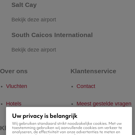
Salt Cay
Bekijk deze airport
South Caicos International
Bekijk deze airport
Over ons
Klantenservice
Vluchten
Contact
Hotels
Meest gestelde vragen
Uw privacy is belangrijk
Wij gebruiken standaard strikt noodzakelijke cookies. Met uw
Kleine lettertjes
toestemming gebruiken wij aanvullende cookies om verkeer te
analyseren, de effectiviteit van onze advertenties te meten en