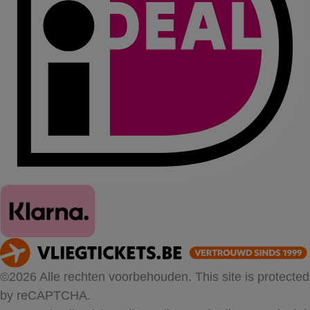
©2026 Alle rechten voorbehouden. This site is protected
by reCAPTCHA.