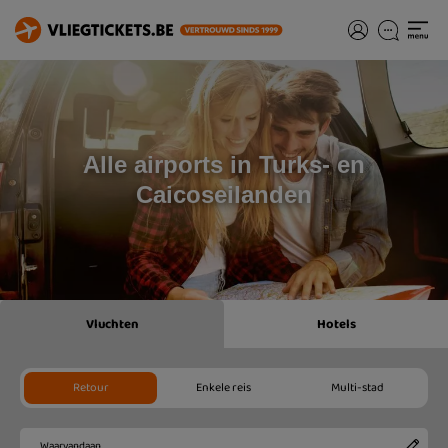
Alle airports in Turks- en
Caicoseilanden