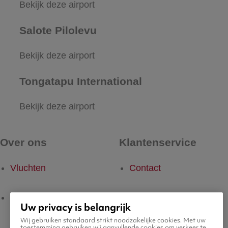
Bekijk deze airport
Salote Pilolevu
Bekijk deze airport
Tongatapu International
Bekijk deze airport
Over ons
Klantenservice
Vluchten
Contact
Hotels
Meest gestelde vragen
Uw privacy is belangrijk
Wij gebruiken standaard strikt noodzakelijke cookies. Met uw
toestemming gebruiken wij aanvullende cookies om verkeer te