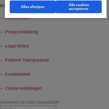
Alle cookies
Kleine lettertjes
Alles afwijzen
accepteren
Voorwaarden
Privacyverklaring
Legal Notice
Platform Transparantie
Cookiebeleid
Cookie-instellingen
Abonneer op onze nieuwsbrief