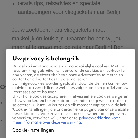
Gratis tips, reisadvies en speciale
aanbiedingen voor vliegtickets naar Berlijn
Jouw zoektocht naar vliegtickets moet
makkelijk én leuk zijn. Daarom helpen wij jou
maar al te graag met de reis naar Berlijn! Ben
jij klaar om jouw tickets te zoeken en boeken?
Uw privacy is belangrijk
Wij gebruiken standaard strikt noodzakelijke cookies. Met uw
toestemming gebruiken wij aanvullende cookies om verkeer te
analyseren, de effectiviteit van onze advertenties te meten en
content en advertenties te personaliseren.
Sommige cookies worden geplaatst door derden en kunnen uw
Over ons
Klantenservice
activiteit op verschillende websites volgen om een profiel van uw
interesses op te bouwen.
U kunt alle cookies accepteren, niet-essentiële cookies weigeren
of uw voorkeuren beheren door hieronder de gewenste optie te
Vluchten
Contact
selecteren. U kunt uw keuzes op elk moment wijzigen via de link
‘Cookie-instellingen’, die onderaan elke pagina van onze website
beschikbaar is. Voor zover onze cookies uw persoonsgegevens
verwerken, verwijzen wij u naar onze
privacyverklaring voor
Hotels
Meest gestelde vragen
meer informatie over deze verwerking.
Cookie-instellingen