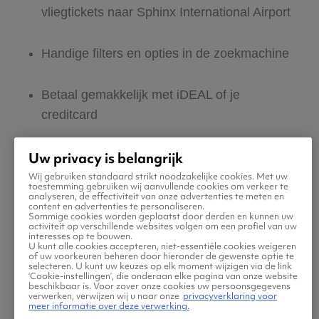
vliegtickets naar Sphinx International Airport
Handige filters en opties in de zoekmachine
Betaal gemakkelijk met iDEAL of je
creditcard
Nederlandstalige site en klantenservice:
Uw privacy is belangrijk
365 dagen per jaar bereikbaar
Wij gebruiken standaard strikt noodzakelijke cookies. Met uw
toestemming gebruiken wij aanvullende cookies om verkeer te
analyseren, de effectiviteit van onze advertenties te meten en
content en advertenties te personaliseren.
Zeker van veilig boeken en betalen
Sommige cookies worden geplaatst door derden en kunnen uw
activiteit op verschillende websites volgen om een profiel van uw
interesses op te bouwen.
U kunt alle cookies accepteren, niet-essentiële cookies weigeren
of uw voorkeuren beheren door hieronder de gewenste optie te
Boek ook direct een hotel of huurauto via
selecteren. U kunt uw keuzes op elk moment wijzigen via de link
‘Cookie-instellingen’, die onderaan elke pagina van onze website
Vliegtickets.be
beschikbaar is. Voor zover onze cookies uw persoonsgegevens
verwerken, verwijzen wij u naar onze
privacyverklaring voor
meer informatie over deze verwerking.