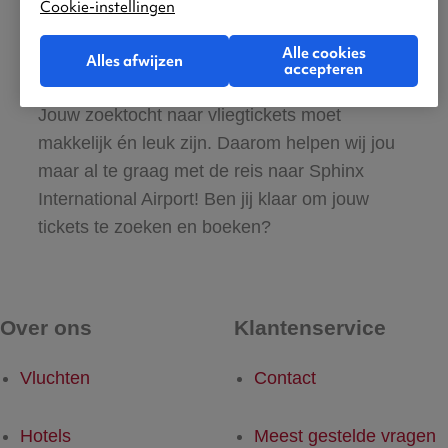
Gratis tips, reisadvies en speciale
Cookie-instellingen
aanbiedingen voor vliegtickets naar Sphinx
Alle cookies
International Airport
Alles afwijzen
accepteren
Jouw zoektocht naar vliegtickets moet
makkelijk én leuk zijn. Daarom helpen wij jou
maar al te graag met de reis naar Sphinx
International Airport! Ben jij klaar om jouw
tickets te zoeken en boeken?
Over ons
Klantenservice
Vluchten
Contact
Hotels
Meest gestelde vragen