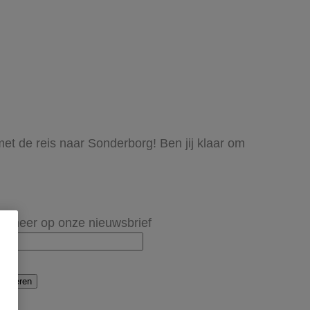
met de reis naar Sonderborg! Ben jij klaar om
onneer op onze nieuwsbrief
onneren