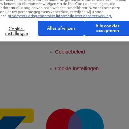
telde vragen
Privacyverklaring
w keuzes op elk moment wijzigen via de link ‘Cookie-instellingen’, die
onderaan elke pagina van onze website beschikbaar is. Voor zover onze
cookies uw persoonsgegevens verwerken, verwijzen wij u naar
onze
privacyverklaring voor meer informatie over deze verwerking.
Legal Notice
Alle cookies
Alles afwijzen
Cookie-
accepteren
instellingen
Platform Transparantie
Cookiebeleid
Cookie-instellingen