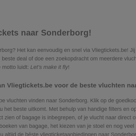
tickets naar Sonderborg!
erborg? Het kan eenvoudig en snel via Vliegtickets.be! Ji
beste deal of doe een zoekopdracht om meerdere vlucht
 motto luidt:
Let’s make it fly
!
 Vliegtickets.be voor de beste vluchten n
ope vluchten vinden naar Sonderborg. Klik op de goedkoo
et beste uitkomt. Met behulp van handige filters en opt
zien of bagage is inbegrepen, of je vlucht naar direct o
bijboeken van bagage, het kiezen van je stoel en nog ve
jou altijd de béste vliegticketaanbiedingen naar Sonderbo