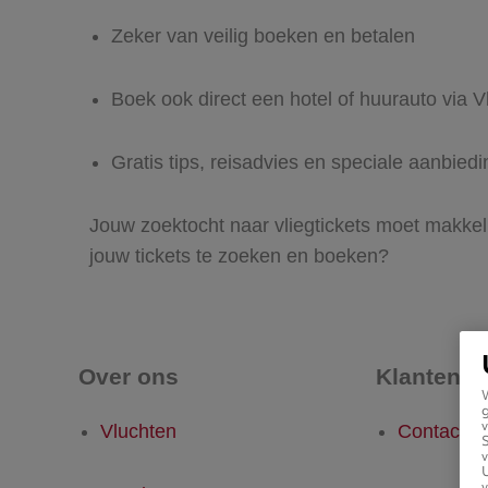
Zeker van veilig boeken en betalen
Boek ook direct een hotel of huurauto via Vl
Gratis tips, reisadvies en speciale aanbied
Jouw zoektocht naar vliegtickets moet makkeli
jouw tickets te zoeken en boeken?
Over ons
Klantense
g
v
Vluchten
Contact
v
U