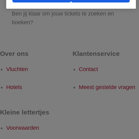
maar al te graag met de reis naar Skrydstrup!
Ben jij klaar om jouw tickets te zoeken en
boeken?
Over ons
Klantenservice
Vluchten
Contact
Hotels
Meest gestelde vragen
Kleine lettertjes
Voorwaarden