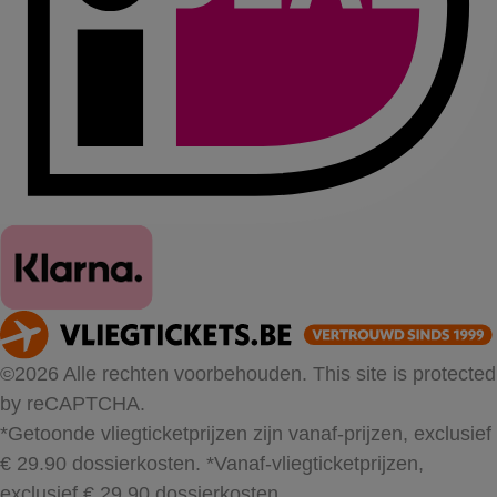
©2026 Alle rechten voorbehouden. This site is protected
by reCAPTCHA.
*Getoonde vliegticketprijzen zijn vanaf-prijzen, exclusief
€ 29.90 dossierkosten.
*Vanaf-vliegticketprijzen,
exclusief € 29.90 dossierkosten