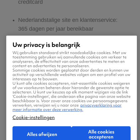
creditcard
Nederlandstalige site en klantenservice:
365 dagen per jaar bereikbaar
Uw privacy is belangrijk
Zeker van veilig boeken en betalen
Wij gebruiken standaard strikt noodzakelijke cookies. Met uw
toestemming gebruiken wij aanvullende cookies om verkeer te
analyseren, de effectiviteit van onze advertenties te meten en
Boek ook direct een hotel of huurauto via
content en advertenties te personaliseren.
Sommige cookies worden geplaatst door derden en kunnen uw
Vliegtickets.be
activiteit op verschillende websites volgen om een profiel van uw
interesses op te bouwen.
U kunt alle cookies accepteren, niet-essentiële cookies weigeren
of uw voorkeuren beheren door hieronder de gewenste optie te
Gratis tips, reisadvies en speciale
selecteren. U kunt uw keuzes op elk moment wijzigen via de link
‘Cookie-instellingen’, die onderaan elke pagina van onze website
aanbiedingen voor vliegtickets naar
beschikbaar is. Voor zover onze cookies uw persoonsgegevens
verwerken, verwijzen wij u naar onze
privacyverklaring voor
Skrydstrup
meer informatie over deze verwerking.
Cookie-instellingen
Jouw zoektocht naar vliegtickets moet
Alle cookies
Alles afwijzen
makkelijk én leuk zijn. Daarom helpen wij jou
accepteren