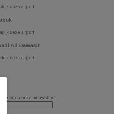
ekijk deze airport
abuk
ekijk deze airport
adi Ad Dawasir
ekijk deze airport
onneer op onze nieuwsbrief