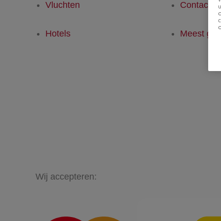
Vluchten
Contact
u
Hotels
Meest ges
Wij accepteren: