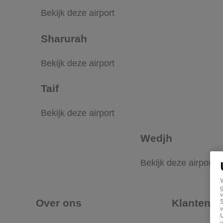
Bekijk deze airport
Sharurah
Bekijk deze airport
Taif
Bekijk deze airport
Wedjh
Bekijk deze airport
g
v
Over ons
Klantense
v
U