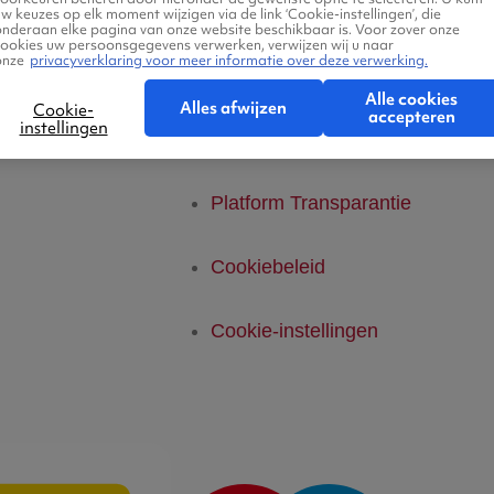
Voorwaarden
w keuzes op elk moment wijzigen via de link ‘Cookie-instellingen’, die
Ab
onderaan elke pagina van onze website beschikbaar is. Voor zover onze
cookies uw persoonsgegevens verwerken, verwijzen wij u naar
onze
privacyverklaring voor meer informatie over deze verwerking.
telde vragen
Privacyverklaring
Alle cookies
Alles afwijzen
Cookie-
accepteren
instellingen
Legal Notice
Platform Transparantie
Cookiebeleid
Cookie-instellingen