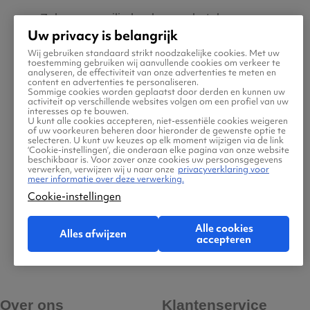
Zeker van veilig boeken en betalen
Uw privacy is belangrijk
Wij gebruiken standaard strikt noodzakelijke cookies. Met uw
Boek ook direct een hotel of huurauto via
toestemming gebruiken wij aanvullende cookies om verkeer te
analyseren, de effectiviteit van onze advertenties te meten en
Vliegtickets.be
content en advertenties te personaliseren.
Sommige cookies worden geplaatst door derden en kunnen uw
activiteit op verschillende websites volgen om een profiel van uw
interesses op te bouwen.
Gratis tips, reisadvies en speciale
U kunt alle cookies accepteren, niet-essentiële cookies weigeren
of uw voorkeuren beheren door hieronder de gewenste optie te
aanbiedingen voor vliegtickets naar Rasht
selecteren. U kunt uw keuzes op elk moment wijzigen via de link
‘Cookie-instellingen’, die onderaan elke pagina van onze website
beschikbaar is. Voor zover onze cookies uw persoonsgegevens
verwerken, verwijzen wij u naar onze
privacyverklaring voor
Jouw zoektocht naar vliegtickets moet
meer informatie over deze verwerking.
makkelijk én leuk zijn. Daarom helpen wij jou
Cookie-instellingen
maar al te graag met de reis naar Rasht! Ben
Alle cookies
Alles afwijzen
jij klaar om jouw tickets te zoeken en boeken?
accepteren
Over ons
Klantenservice