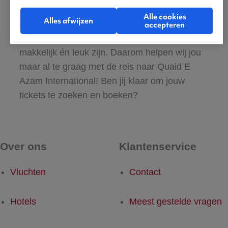
Azam International
Alle cookies
Alles afwijzen
accepteren
Jouw zoektocht naar vliegtickets moet
makkelijk én leuk zijn. Daarom helpen wij jou
maar al te graag met de reis naar Quaid E
Azam International! Ben jij klaar om jouw
tickets te zoeken en boeken?
Over ons
Klantenservice
Vluchten
Contact
Hotels
Meest gestelde vragen