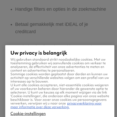
Handige filters en opties in de zoekmachine
Betaal gemakkelijk met iDEAL of je
creditcard
Nederlandstalige site en klantenservice:
Uw privacy is belangrijk
365 dagen per jaar bereikbaar
Wij gebruiken standaard strikt noodzakelijke cookies. Met uw
toestemming gebruiken wij aanvullende cookies om verkeer te
analyseren, de effectiviteit van onze advertenties te meten en
Zeker van veilig boeken en betalen
content en advertenties te personaliseren.
Sommige cookies worden geplaatst door derden en kunnen uw
activiteit op verschillende websites volgen om een profiel van uw
interesses op te bouwen.
Boek ook direct een hotel of huurauto via
U kunt alle cookies accepteren, niet-essentiële cookies weigeren
of uw voorkeuren beheren door hieronder de gewenste optie te
Vliegtickets.be
selecteren. U kunt uw keuzes op elk moment wijzigen via de link
‘Cookie-instellingen’, die onderaan elke pagina van onze website
beschikbaar is. Voor zover onze cookies uw persoonsgegevens
verwerken, verwijzen wij u naar onze
privacyverklaring voor
Gratis tips, reisadvies en speciale
meer informatie over deze verwerking.
Cookie-instellingen
aanbiedingen voor vliegtickets naar Quaid E