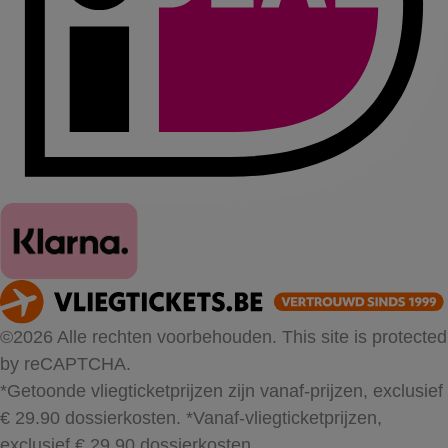
©2026 Alle rechten voorbehouden. This site is protected
by reCAPTCHA.
*Getoonde vliegticketprijzen zijn vanaf-prijzen, exclusief
€ 29.90 dossierkosten.
*Vanaf-vliegticketprijzen,
exclusief € 29.90 dossierkosten