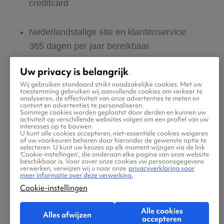
creditcard
Nederlandstalige site en klantenservice:
365 dagen per jaar bereikbaar
Uw privacy is belangrijk
Zeker van veilig boeken en betalen
Wij gebruiken standaard strikt noodzakelijke cookies. Met uw
toestemming gebruiken wij aanvullende cookies om verkeer te
analyseren, de effectiviteit van onze advertenties te meten en
Boek ook direct een hotel of huurauto via
content en advertenties te personaliseren.
Sommige cookies worden geplaatst door derden en kunnen uw
Vliegtickets.be
activiteit op verschillende websites volgen om een profiel van uw
interesses op te bouwen.
U kunt alle cookies accepteren, niet-essentiële cookies weigeren
of uw voorkeuren beheren door hieronder de gewenste optie te
Gratis tips, reisadvies en speciale
selecteren. U kunt uw keuzes op elk moment wijzigen via de link
‘Cookie-instellingen’, die onderaan elke pagina van onze website
aanbiedingen voor vliegtickets naar Mersa
beschikbaar is. Voor zover onze cookies uw persoonsgegevens
verwerken, verwijzen wij u naar onze
privacyverklaring voor
Matruh
meer informatie over deze verwerking.
Cookie-instellingen
Jouw zoektocht naar vliegtickets moet
Alle cookies
Alles afwijzen
makkelijk én leuk zijn. Daarom helpen wij jou
accepteren