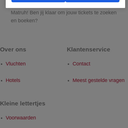
maar al te graag met de reis naar Mersa
Matruh! Ben jij klaar om jouw tickets te zoeken
en boeken?
Over ons
Klantenservice
Vluchten
Contact
Hotels
Meest gestelde vragen
Kleine lettertjes
Voorwaarden