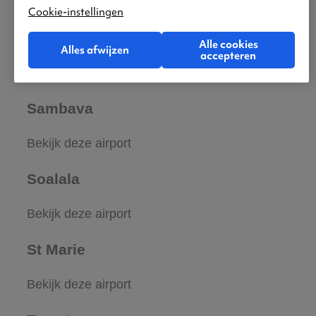
Bekijk deze airport
Cookie-instellingen
Morondava
Alle cookies
Alles afwijzen
accepteren
Bekijk deze airport
Sambava
Bekijk deze airport
Soalala
Bekijk deze airport
St Marie
Bekijk deze airport