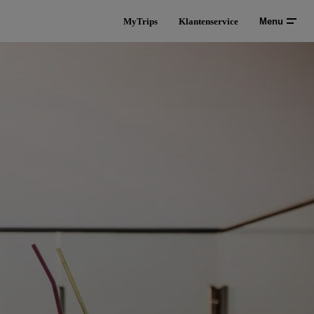
MyTrips
Klantenservice
Menu