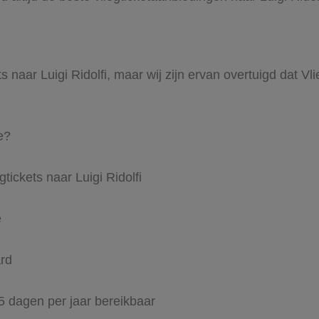
s naar Luigi Ridolfi, maar wij zijn ervan overtuigd dat Vli
e?
tickets naar Luigi Ridolfi
e
ard
65 dagen per jaar bereikbaar