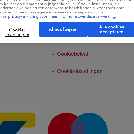
telde vragen
Privacyverklaring
w keuzes op elk moment wijzigen via de link ‘Cookie-instellingen’, die
onderaan elke pagina van onze website beschikbaar is. Voor zover onze
cookies uw persoonsgegevens verwerken, verwijzen wij u naar
onze
privacyverklaring voor meer informatie over deze verwerking.
Legal Notice
Alle cookies
Alles afwijzen
Cookie-
accepteren
instellingen
Platform Transparantie
Cookiebeleid
Cookie-instellingen