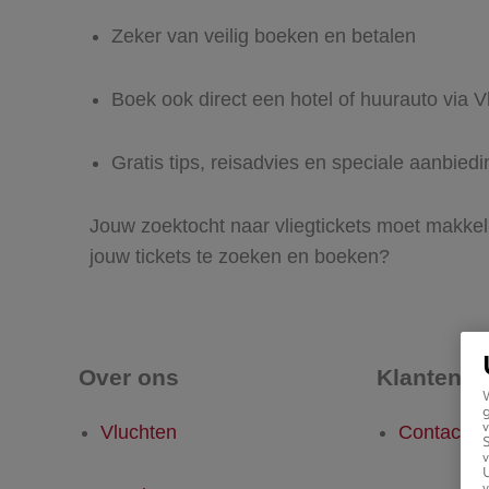
Zeker van veilig boeken en betalen
Boek ook direct een hotel of huurauto via Vl
Gratis tips, reisadvies en speciale aanbiedin
Jouw zoektocht naar vliegtickets moet makkelij
jouw tickets te zoeken en boeken?
Over ons
Klantense
g
v
Vluchten
Contact
v
U