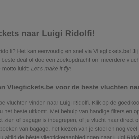
ickets naar Luigi Ridolfi!
 Ridolfi? Het kan eenvoudig en snel via Vliegtickets.be! J
 beste deal of doe een zoekopdracht om meerdere vluchte
 motto luidt:
Let’s make it fly
!
Vliegtickets.be voor de beste vluchten naar
pe vluchten vinden naar Luigi Ridolfi. Klik op de goedko
et beste uitkomt. Met behulp van handige filters en opt
t zien of bagage is inbegrepen, of je vlucht naar direct 
bijboeken van bagage, het kiezen van je stoel en nog ve
u altijd de béste vliegticketaanbiedingen naar Luigi Ridolf