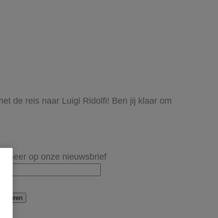
t de reis naar Luigi Ridolfi! Ben jij klaar om
onneer op onze nieuwsbrief
onneren