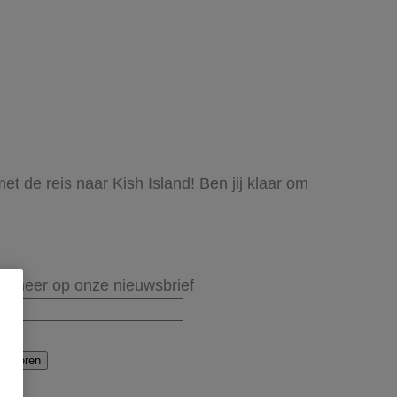
et de reis naar Kish Island! Ben jij klaar om
onneer op onze nieuwsbrief
onneren