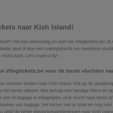
ickets naar Kish Island!
Island? Het kan eenvoudig en snel via Vliegtickets.be! Ji
beste deal of doe een zoekopdracht om meerdere vluchte
 motto luidt:
Let’s make it fly
!
 Vliegtickets.be voor de beste vluchten naa
pe vluchten vinden naar Kish Island. Klik op de goedkoo
et beste uitkomt. Met behulp van handige filters en opt
 zien of bagage is inbegrepen, of je vlucht naar direct o
bijboeken van bagage, het kiezen van je stoel en nog ve
ou altijd de béste vliegticketaanbiedingen naar Kish Islan