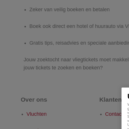
Zeker van veilig boeken en betalen
Boek ook direct een hotel of huurauto via Vl
Gratis tips, reisadvies en speciale aanbiedi
Jouw zoektocht naar vliegtickets moet makkelij
jouw tickets te zoeken en boeken?
Over ons
Klantense
g
v
Vluchten
Contact
v
U