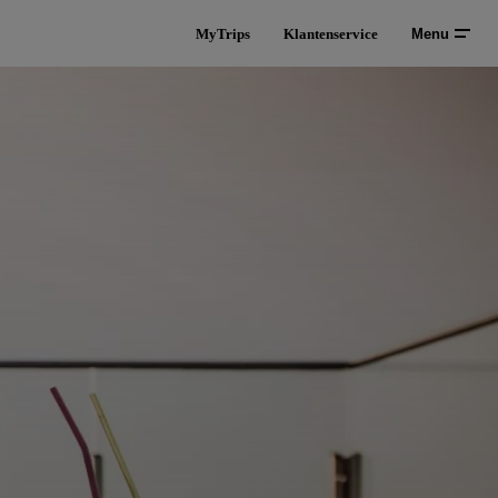
MyTrips
Klantenservice
Menu