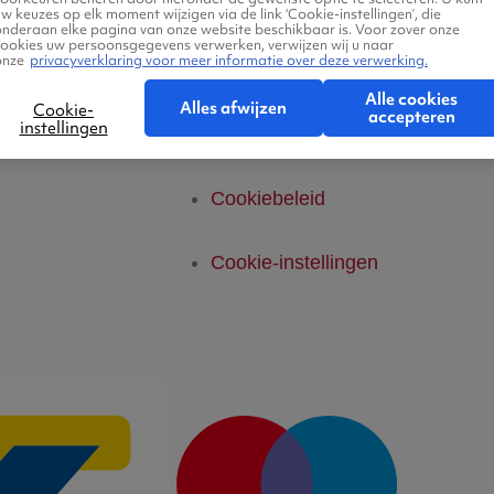
telde vragen
Privacyverklaring
w keuzes op elk moment wijzigen via de link ‘Cookie-instellingen’, die
onderaan elke pagina van onze website beschikbaar is. Voor zover onze
cookies uw persoonsgegevens verwerken, verwijzen wij u naar
onze
privacyverklaring voor meer informatie over deze verwerking.
Legal Notice
Alle cookies
Alles afwijzen
Cookie-
accepteren
instellingen
Platform Transparantie
Cookiebeleid
Cookie-instellingen