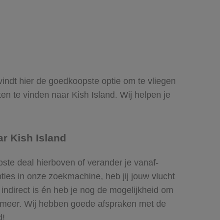
j vindt hier de goedkoopste optie om te vliegen
n te vinden naar Kish Island. Wij helpen je
r Kish Island
pste deal hierboven of verander je vanaf-
ies in onze zoekmachine, heb jij jouw vlucht
f indirect is én heb je nog de mogelijkheid om
el meer. Wij hebben goede afspraken met de
d!