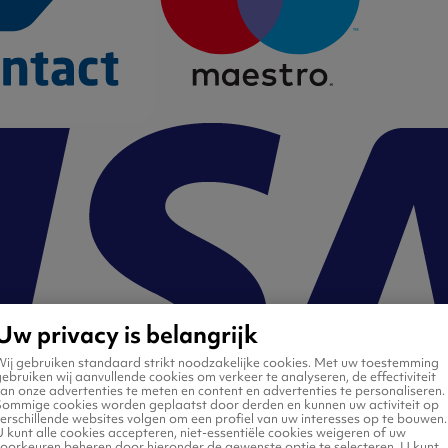
Uw privacy is belangrijk
Wij gebruiken standaard strikt noodzakelijke cookies. Met uw toestemming
ebruiken wij aanvullende cookies om verkeer te analyseren, de effectiviteit
an onze advertenties te meten en content en advertenties te personaliseren.
Sommige cookies worden geplaatst door derden en kunnen uw activiteit op
erschillende websites volgen om een profiel van uw interesses op te bouwen.
 kunt alle cookies accepteren, niet-essentiële cookies weigeren of uw
voorkeuren beheren door hieronder de gewenste optie te selecteren. U kunt