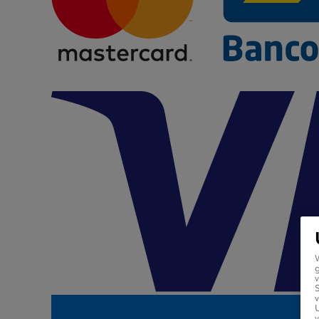
g
v
v
U