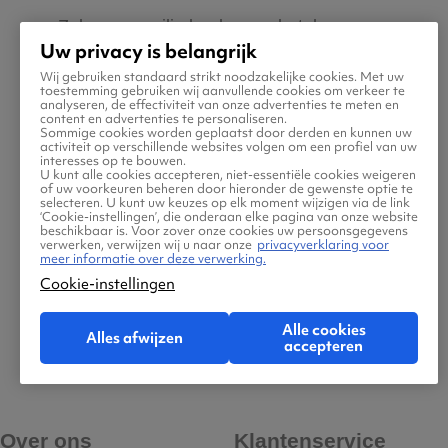
Zeker van veilig boeken en betalen
Uw privacy is belangrijk
Wij gebruiken standaard strikt noodzakelijke cookies. Met uw
Boek ook direct een hotel of huurauto via
toestemming gebruiken wij aanvullende cookies om verkeer te
analyseren, de effectiviteit van onze advertenties te meten en
Vliegtickets.be
content en advertenties te personaliseren.
Sommige cookies worden geplaatst door derden en kunnen uw
activiteit op verschillende websites volgen om een profiel van uw
interesses op te bouwen.
Gratis tips, reisadvies en speciale
U kunt alle cookies accepteren, niet-essentiële cookies weigeren
of uw voorkeuren beheren door hieronder de gewenste optie te
aanbiedingen voor vliegtickets naar Karup
selecteren. U kunt uw keuzes op elk moment wijzigen via de link
‘Cookie-instellingen’, die onderaan elke pagina van onze website
beschikbaar is. Voor zover onze cookies uw persoonsgegevens
verwerken, verwijzen wij u naar onze
privacyverklaring voor
Jouw zoektocht naar vliegtickets moet
meer informatie over deze verwerking.
makkelijk én leuk zijn. Daarom helpen wij jou
Cookie-instellingen
maar al te graag met de reis naar Karup! Ben
Alle cookies
Alles afwijzen
jij klaar om jouw tickets te zoeken en boeken?
accepteren
Over ons
Klantenservice