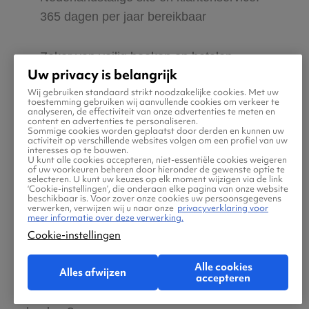
365 dagen per jaar bereikbaar
Zeker van veilig boeken en betalen
Uw privacy is belangrijk
Wij gebruiken standaard strikt noodzakelijke cookies. Met uw
Boek ook direct een hotel of huurauto via
toestemming gebruiken wij aanvullende cookies om verkeer te
analyseren, de effectiviteit van onze advertenties te meten en
Vliegtickets.be
content en advertenties te personaliseren.
Sommige cookies worden geplaatst door derden en kunnen uw
activiteit op verschillende websites volgen om een profiel van uw
interesses op te bouwen.
Gratis tips, reisadvies en speciale
U kunt alle cookies accepteren, niet-essentiële cookies weigeren
of uw voorkeuren beheren door hieronder de gewenste optie te
aanbiedingen voor vliegtickets naar
selecteren. U kunt uw keuzes op elk moment wijzigen via de link
‘Cookie-instellingen’, die onderaan elke pagina van onze website
Hurghada
beschikbaar is. Voor zover onze cookies uw persoonsgegevens
verwerken, verwijzen wij u naar onze
privacyverklaring voor
meer informatie over deze verwerking.
Jouw zoektocht naar vliegtickets moet
Cookie-instellingen
makkelijk én leuk zijn. Daarom helpen wij jou
Alle cookies
Alles afwijzen
maar al te graag met de reis naar Hurghada!
accepteren
Ben jij klaar om jouw tickets te zoeken en