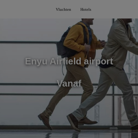
Vluchten
Hotels
Enyu Airfield airport
Vanaf