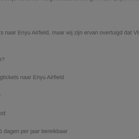
ts naar Enyu Airfield, maar wij zijn ervan overtuigd dat Vl
e?
gtickets naar Enyu Airfield
e
ard
65 dagen per jaar bereikbaar