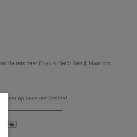
t de reis naar Enyu Airfield! Ben jij klaar om
onneer op onze nieuwsbrief
onneren