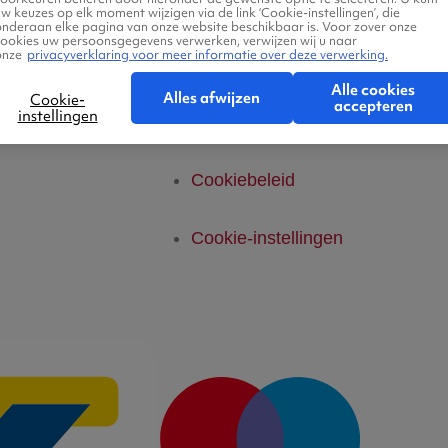
telde vragen
Privacyverklaring
w keuzes op elk moment wijzigen via de link ‘Cookie-instellingen’, die
onderaan elke pagina van onze website beschikbaar is. Voor zover onze
cookies uw persoonsgegevens verwerken, verwijzen wij u naar
onze
privacyverklaring voor meer informatie over deze verwerking.
Legal Notice
Alle cookies
Alles afwijzen
Cookie-
accepteren
instellingen
Platform Transparantie
Cookiebeleid
Cookie-instellingen