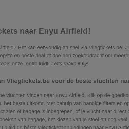
ickets naar Enyu Airfield!
Airfield? Het kan eenvoudig en snel via Vliegtickets.be! J
oopste en beste deal of doe een zoekopdracht om meerder
Zoals onze motto luidt:
Let’s make it fly
!
 Vliegtickets.be voor de beste vluchten naa
pe vluchten vinden naar Enyu Airfield. Klik op de goedko
et beste uitkomt. Met behulp van handige filters en opt
ct zien of bagage is inbegrepen, of je vlucht naar direct 
bijboeken van bagage, het kiezen van je stoel en nog ve
ou altijd de béste vliegticketaanbiedingen naar Enyu Airfie