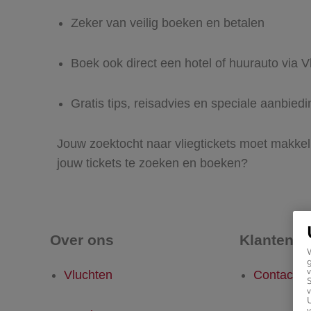
Zeker van veilig boeken en betalen
Boek ook direct een hotel of huurauto via Vl
Gratis tips, reisadvies en speciale aanbiedi
Jouw zoektocht naar vliegtickets moet makkelij
jouw tickets te zoeken en boeken?
Over ons
Klantense
g
v
Vluchten
Contact
v
U