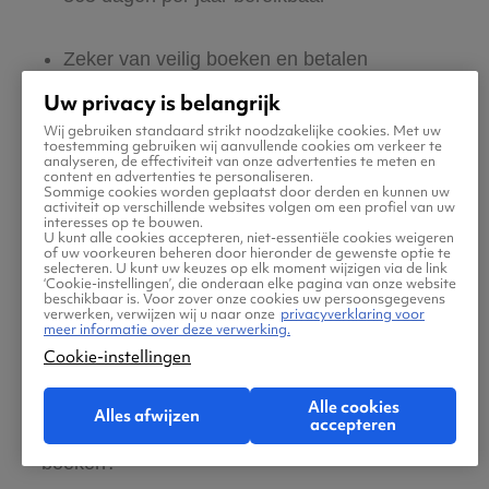
Zeker van veilig boeken en betalen
Uw privacy is belangrijk
Boek ook direct een hotel of huurauto via
Wij gebruiken standaard strikt noodzakelijke cookies. Met uw
toestemming gebruiken wij aanvullende cookies om verkeer te
Vliegtickets.be
analyseren, de effectiviteit van onze advertenties te meten en
content en advertenties te personaliseren.
Sommige cookies worden geplaatst door derden en kunnen uw
activiteit op verschillende websites volgen om een profiel van uw
Gratis tips, reisadvies en speciale
interesses op te bouwen.
U kunt alle cookies accepteren, niet-essentiële cookies weigeren
aanbiedingen voor vliegtickets naar De
of uw voorkeuren beheren door hieronder de gewenste optie te
selecteren. U kunt uw keuzes op elk moment wijzigen via de link
Kooy
‘Cookie-instellingen’, die onderaan elke pagina van onze website
beschikbaar is. Voor zover onze cookies uw persoonsgegevens
verwerken, verwijzen wij u naar onze
privacyverklaring voor
meer informatie over deze verwerking.
Jouw zoektocht naar vliegtickets moet
Cookie-instellingen
makkelijk én leuk zijn. Daarom helpen wij jou
maar al te graag met de reis naar De Kooy!
Alle cookies
Alles afwijzen
accepteren
Ben jij klaar om jouw tickets te zoeken en
boeken?