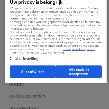
Uw privacy is belangrijk
Wij gebruiken standaard strikt noodzakelijke cookies. Met uw
Jiamusi
toestemming gebruiken wij aanvullende cookies om verkeer te
analyseren, de effectiviteit van onze advertenties te meten en
content en advertenties te personaliseren.
Sommige cookies worden geplaatst door derden en kunnen uw
Bekijk deze airport
activiteit op verschillende websites volgen om een profiel van uw
interesses op te bouwen.
U kunt alle cookies accepteren, niet-essentiële cookies weigeren
Jiang Men Ferry
of uw voorkeuren beheren door hieronder de gewenste optie te
selecteren. U kunt uw keuzes op elk moment wijzigen via de link
‘Cookie-instellingen’, die onderaan elke pagina van onze website
beschikbaar is. Voor zover onze cookies uw persoonsgegevens
Bekijk deze airport
verwerken, verwijzen wij u naar onze
privacyverklaring voor
meer informatie over deze verwerking.
Cookie-instellingen
Jiayuguan
Alle cookies
Bekijk deze airport
Alles afwijzen
accepteren
Jinan
Bekijk deze airport
Jingdezhen