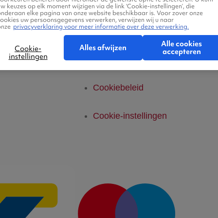
telde vragen
Privacyverklaring
w keuzes op elk moment wijzigen via de link ‘Cookie-instellingen’, die
onderaan elke pagina van onze website beschikbaar is. Voor zover onze
cookies uw persoonsgegevens verwerken, verwijzen wij u naar
onze
privacyverklaring voor meer informatie over deze verwerking.
Legal Notice
Alle cookies
Alles afwijzen
Cookie-
accepteren
instellingen
Platform Transparantie
Cookiebeleid
Cookie-instellingen