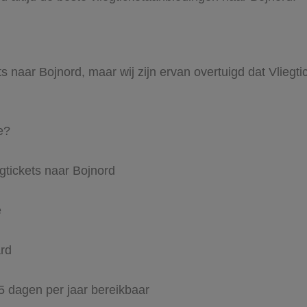
ts naar Bojnord, maar wij zijn ervan overtuigd dat Vliegti
e?
gtickets naar Bojnord
e
ard
65 dagen per jaar bereikbaar