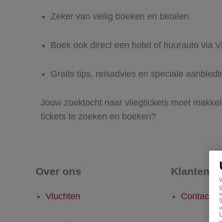
Zeker van veilig boeken en betalen
Boek ook direct een hotel of huurauto via Vl
Gratis tips, reisadvies en speciale aanbied
Jouw zoektocht naar vliegtickets moet makkeli
tickets te zoeken en boeken?
Over ons
Klantense
g
v
Vluchten
Contact
v
U