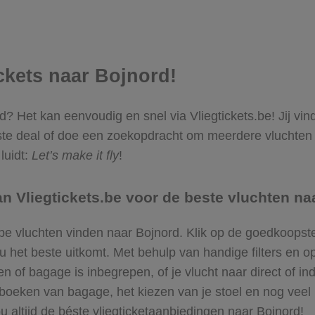
ickets naar Bojnord!
ord? Het kan eenvoudig en snel via Vliegtickets.be! Jij vi
te deal of doe een zoekopdracht om meerdere vluchten t
luidt:
Let’s make it fly
!
 Vliegtickets.be voor de beste vluchten na
pe vluchten vinden naar Bojnord. Klik op de goedkoopste
et beste uitkomt. Met behulp van handige filters en opt
n of bagage is inbegrepen, of je vlucht naar direct of in
bijboeken van bagage, het kiezen van je stoel en nog ve
ou altijd de béste vliegticketaanbiedingen naar Bojnord!