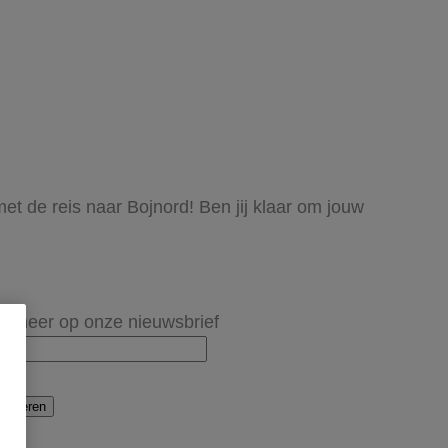
et de reis naar Bojnord! Ben jij klaar om jouw
onneer op onze nieuwsbrief
onneren