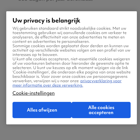
Zeker van veilig boeken en betalen
Uw privacy is belangrijk
Wij gebruiken standaard strikt noodzakelijke cookies. Met uw
toestemming gebruiken wij aanvullende cookies om verkeer te
Boek ook direct een hotel of huurauto via
analyseren, de effectiviteit van onze advertenties te meten en
content en advertenties te personaliseren.
Vliegtickets.be
Sommige cookies worden geplaatst door derden en kunnen uw
activiteit op verschillende websites volgen om een profiel van uw
interesses op te bouwen.
U kunt alle cookies accepteren, niet-essentiële cookies weigeren
Gratis tips, reisadvies en speciale
of uw voorkeuren beheren door hieronder de gewenste optie te
selecteren. U kunt uw keuzes op elk moment wijzigen via de link
aanbiedingen voor vliegtickets naar Ardabil
‘Cookie-instellingen’, die onderaan elke pagina van onze website
beschikbaar is. Voor zover onze cookies uw persoonsgegevens
verwerken, verwijzen wij u naar onze
privacyverklaring voor
meer informatie over deze verwerking.
Jouw zoektocht naar vliegtickets moet
Cookie-instellingen
makkelijk én leuk zijn. Daarom helpen wij jou
maar al te graag met de reis naar Ardabil! Ben
Alle cookies
Alles afwijzen
accepteren
jij klaar om jouw tickets te zoeken en boeken?