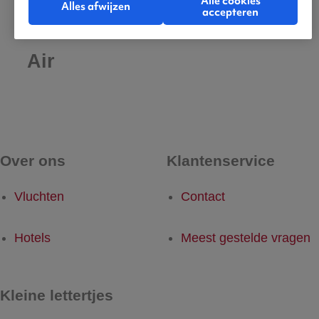
Alle cookies
Alles afwijzen
accepteren
De beste vluchten met West
Air
Over ons
Klantenservice
Vluchten
Contact
Hotels
Meest gestelde vragen
Kleine lettertjes