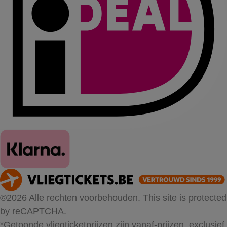
©2026 Alle rechten voorbehouden. This site is protected
by reCAPTCHA.
*Getoonde vliegticketprijzen zijn vanaf-prijzen, exclusief