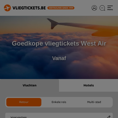
Goedkope vliegtickets West Air
Vanaf