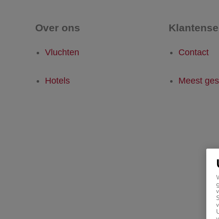
Over ons
Klantense
Vluchten
Contact
Hotels
Meest ges
g
v
v
U