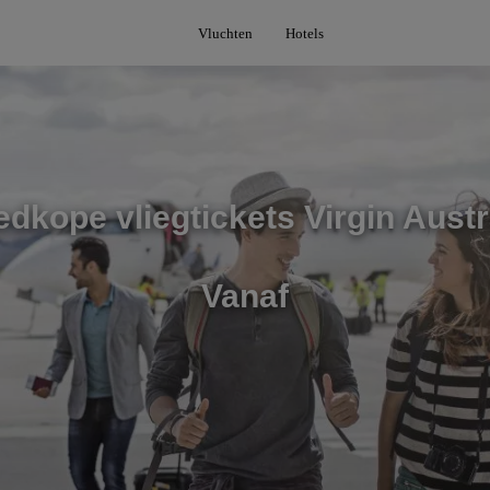
Vluchten
Hotels
dkope vliegtickets Virgin Austr
Vanaf