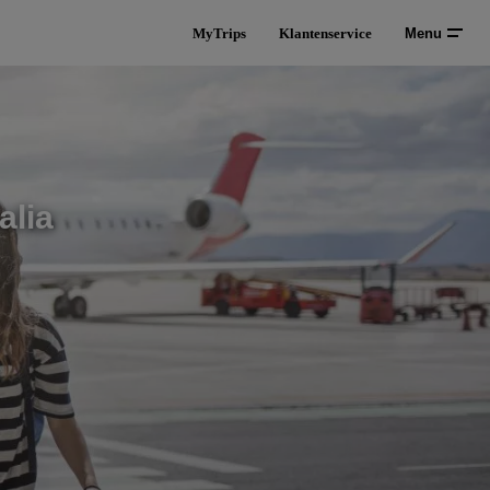
MyTrips
Klantenservice
Menu
alia