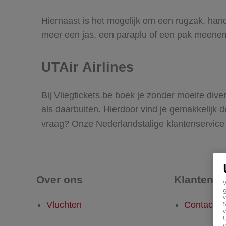
Hiernaast is het mogelijk om een rugzak, h
meer een jas, een paraplu of een pak meenem
UTAir Airlines
Bij Vliegtickets.be boek je zonder moeite dive
als daarbuiten. Hierdoor vind je gemakkelijk d
vraag? Onze Nederlandstalige klantenservice s
Over ons
Klantense
g
v
Vluchten
Contact
v
U