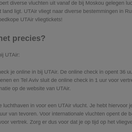
ert diverse vluchten uit vanaf de bij Moskou gelegen lu
et land ligt. UTAir vliegt naar diverse bestemmingen in R
goedkope UTAir vliegtickets!
het precies?
ij UTAir:
ck je online in bij UTAir. De online check in opent 36 uur
nen en Tel Aviv sluit de online check in 1 uur voor vert
matie op de website van UTAir.
 luchthaven in voor een UTAir vlucht. Je hebt hiervoor j
ur van tevoren. Voor internationale vluchten opent de b
voor vertrek. Zorg er dus voor dat je op tijd op het vlie