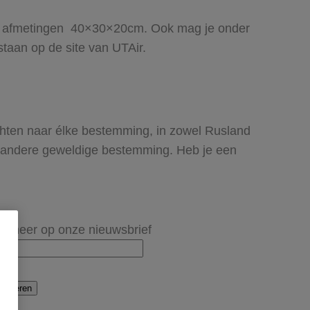
 de afmetingen 40×30×20cm. Ook mag je onder
taan op de site van UTAir.
luchten naar élke bestemming, in zowel Rusland
 andere geweldige bestemming. Heb je een
onneer op onze nieuwsbrief
onneren