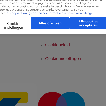
w keuzes op elk moment wijzigen via de link ‘Cookie-instellingen’, die
telde vragen
Privacyverklaring
onderaan elke pagina van onze website beschikbaar is. Voor zover onze
cookies uw persoonsgegevens verwerken, verwijzen wij u naar
onze
privacyverklaring voor meer informatie over deze verwerking.
Legal Notice
Alle cookies
Alles afwijzen
Cookie-
accepteren
instellingen
Platform Transparantie
Cookiebeleid
Cookie-instellingen