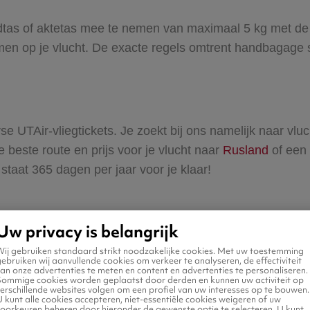
andtas of aktetas mee te nemen van maximaal 5 kg met
en op je vlucht. De exacte regels omtrent handbagage s
rse UTAir-vliegtickets. Je zoekt bij ons namelijk naar v
e beste route en prijs voor je vlucht naar
Rusland
of een
taat 365 dagen per jaar voor je klaar!
Uw privacy is belangrijk
Ab
rvice
Kleine lettertjes
Wij gebruiken standaard strikt noodzakelijke cookies. Met uw toestemming
ebruiken wij aanvullende cookies om verkeer te analyseren, de effectiviteit
an onze advertenties te meten en content en advertenties te personaliseren.
Sommige cookies worden geplaatst door derden en kunnen uw activiteit op
Voorwaarden
Ab
erschillende websites volgen om een profiel van uw interesses op te bouwen.
 kunt alle cookies accepteren, niet-essentiële cookies weigeren of uw
voorkeuren beheren door hieronder de gewenste optie te selecteren. U kunt