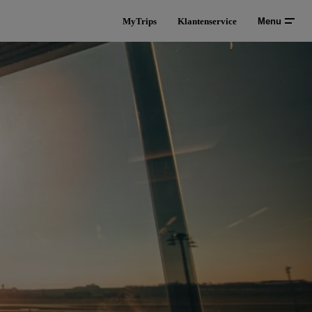
MyTrips
Klantenservice
Menu