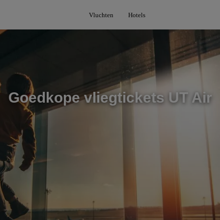
Vluchten
Hotels
Goedkope vliegtickets UT Air