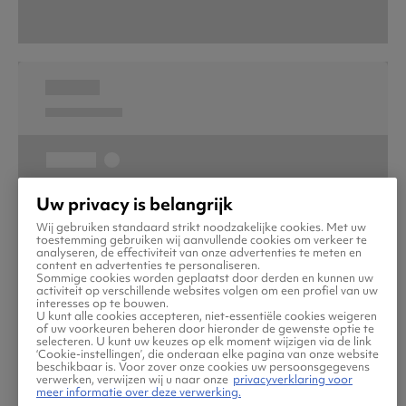
Uw privacy is belangrijk
Wij gebruiken standaard strikt noodzakelijke cookies. Met uw
toestemming gebruiken wij aanvullende cookies om verkeer te
analyseren, de effectiviteit van onze advertenties te meten en
content en advertenties te personaliseren.
Sommige cookies worden geplaatst door derden en kunnen uw
activiteit op verschillende websites volgen om een profiel van uw
interesses op te bouwen.
U kunt alle cookies accepteren, niet-essentiële cookies weigeren
of uw voorkeuren beheren door hieronder de gewenste optie te
selecteren. U kunt uw keuzes op elk moment wijzigen via de link
‘Cookie-instellingen’, die onderaan elke pagina van onze website
beschikbaar is. Voor zover onze cookies uw persoonsgegevens
verwerken, verwijzen wij u naar onze
privacyverklaring voor
meer informatie over deze verwerking.