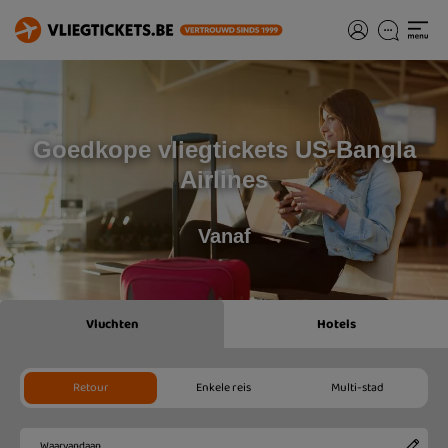
Goedkope vliegtickets US-Bangla
Airlines
Vanaf