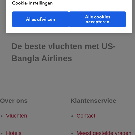
Cookie-instellingen
Alle cookies
Alles afwijzen
accepteren
De beste vluchten met US-
Bangla Airlines
Over ons
Klantenservice
Vluchten
Contact
Hotels
Meest gestelde vragen