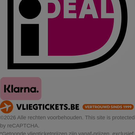
©2026 Alle rechten voorbehouden. This site is protected
by reCAPTCHA.
*Getoonde vliegticketprijzen zijn vanaf-prijzen, exclusief