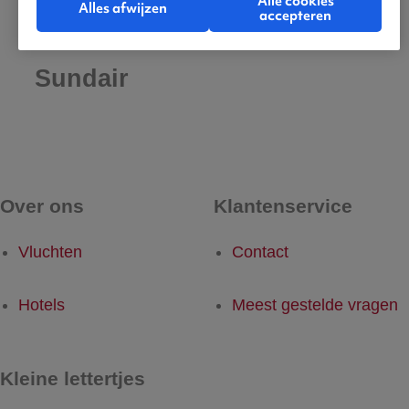
Alle cookies
Alles afwijzen
accepteren
De beste vluchten met
Sundair
Over ons
Klantenservice
Vluchten
Contact
Hotels
Meest gestelde vragen
Kleine lettertjes