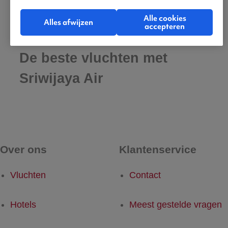
Alle cookies
Alles afwijzen
accepteren
De beste vluchten met
Sriwijaya Air
Over ons
Klantenservice
Vluchten
Contact
Hotels
Meest gestelde vragen