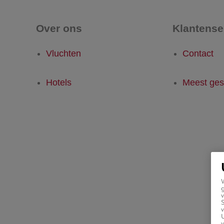
Over ons
Klantense
Vluchten
Contact
Hotels
Meest ges
g
v
v
U