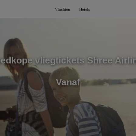
Vluchten
Hotels
edkope vliegtickets Shree Airli
Vanaf