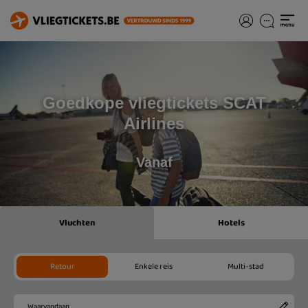
Goedkope vliegtickets SCAT
Airlines
Vanaf