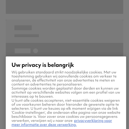
Uw privacy is belangrijk
Wij gebruiken standaard strikt noodzakelijke cookies. Met uw
toestemming gebruiken wij aanvullende cookies om verkeer te
analyseren, de effectiviteit van onze advertenties te meten en
content en advertenties te personaliseren.
Sommige cookies worden geplaatst door derden en kunnen uw
activiteit op verschillende websites volgen om een profiel van uw
interesses op te bouwen.
U kunt alle cookies accepteren, niet-essentiële cookies weigeren
of uw voorkeuren beheren door hieronder de gewenste optie te
selecteren. U kunt uw keuzes op elk moment wijzigen via de link
‘Cookie-instellingen’, die onderaan elke pagina van onze website
beschikbaar is. Voor zover onze cookies uw persoonsgegevens
verwerken, verwijzen wij u naar onze
privacyverklaring voor
meer informatie over deze verwerking.