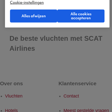
Cookie-instellingen
Alle cookies
Alles afwijzen
accepteren
De beste vluchten met SCAT
Airlines
Over ons
Klantenservice
Vluchten
Contact
Hotels
Meest gestelde vragen