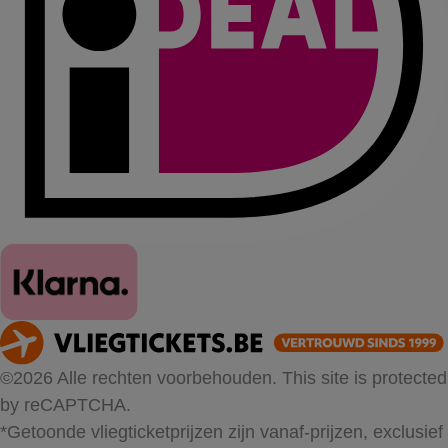
©2026 Alle rechten voorbehouden. This site is protected
by reCAPTCHA.
*Getoonde vliegticketprijzen zijn vanaf-prijzen, exclusief