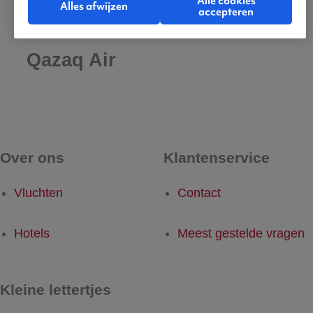
Alle cookies
Alles afwijzen
accepteren
De beste vluchten met
Qazaq Air
Over ons
Klantenservice
Vluchten
Contact
Hotels
Meest gestelde vragen
Kleine lettertjes