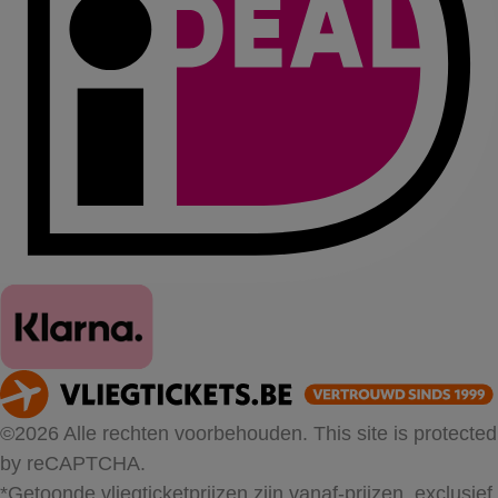
©2026 Alle rechten voorbehouden. This site is protected
by reCAPTCHA.
*Getoonde vliegticketprijzen zijn vanaf-prijzen, exclusief