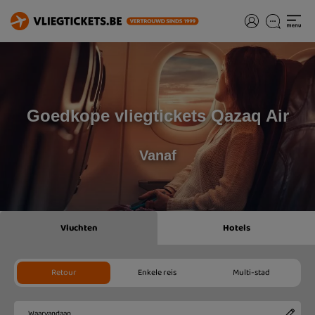
Goedkope vliegtickets Qazaq Air
Vanaf