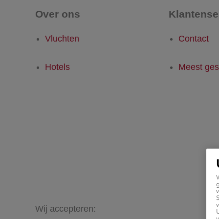
Over ons
Klantense
Vluchten
Contact
Hotels
Meest ges
g
v
v
Wij accepteren:
U