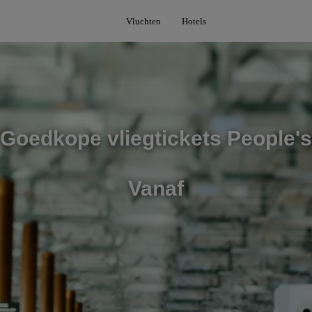
Vluchten
Hotels
Goedkope vliegtickets People's
Vanaf