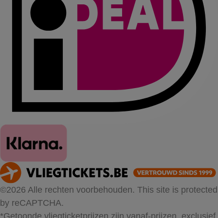
©2026 Alle rechten voorbehouden. This site is protected
by reCAPTCHA.
*Getoonde vliegticketprijzen zijn vanaf-prijzen, exclusief