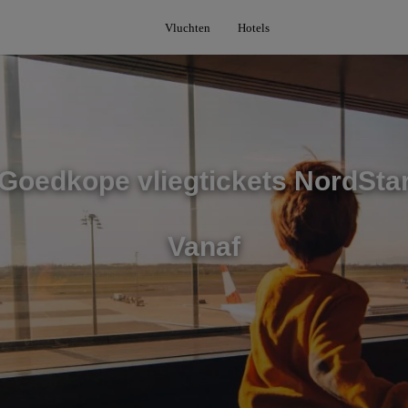
Vluchten
Hotels
Goedkope vliegtickets NordSta
Vanaf