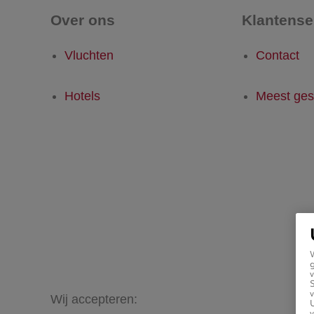
Over ons
Klantense
Vluchten
Contact
Hotels
Meest ges
g
v
v
Wij accepteren:
U