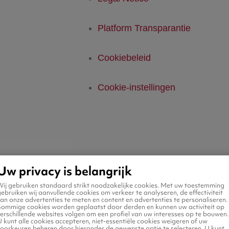
Platform Transparantie
Cookiebeleid
Cookie-instellingen
Uw privacy is belangrijk
Wij gebruiken standaard strikt noodzakelijke cookies. Met uw toestemming
ebruiken wij aanvullende cookies om verkeer te analyseren, de effectiviteit
an onze advertenties te meten en content en advertenties te personaliseren.
Sommige cookies worden geplaatst door derden en kunnen uw activiteit op
erschillende websites volgen om een profiel van uw interesses op te bouwen.
 kunt alle cookies accepteren, niet-essentiële cookies weigeren of uw
voorkeuren beheren door hieronder de gewenste optie te selecteren. U kunt