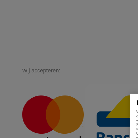
Wij accepteren:
g
v
v
U