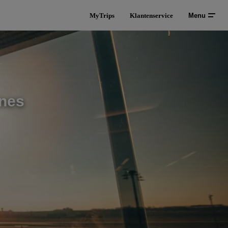
MyTrips
Klantenservice
Menu
ines