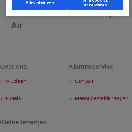
Alle cookies
Alles afwijzen
accepteren
De beste vluchten met Joy
Air
Over ons
Klantenservice
Vluchten
Contact
Hotels
Meest gestelde vragen
Kleine lettertjes