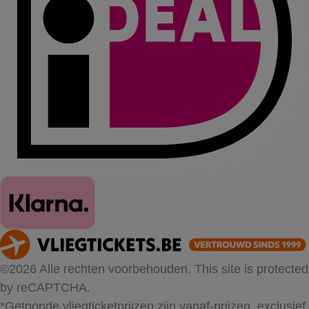
©2026 Alle rechten voorbehouden. This site is protected
by reCAPTCHA.
*Getoonde vliegticketprijzen zijn vanaf-prijzen, exclusief