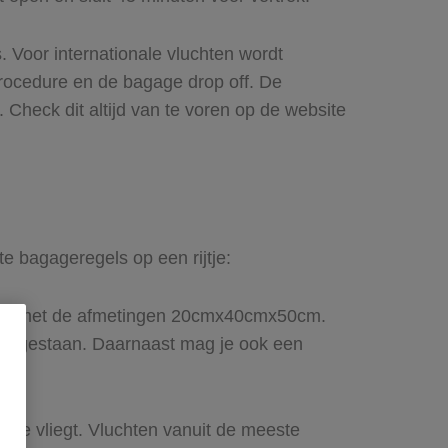
s. Voor internationale vluchten wordt
procedure en de bagage drop off. De
. Check dit altijd van te voren op de website
te bagageregels op een rijtje:
staan met de afmetingen 20cmx40cmx50cm.
 toegestaan. Daarnaast mag je ook een
 je vliegt. Vluchten vanuit de meeste