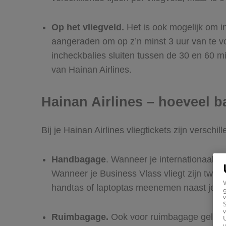
Op het vliegveld.
Het is ook mogelijk om in
aangeraden om op z’n minst 3 uur van te vo
incheckbalies sluiten tussen de 30 en 60 min
van Hainan Airlines.
Hainan Airlines – hoeveel
Bij je Hainan Airlines vliegtickets zijn versch
Handbagage
. Wanneer je internationaal
Wanneer je Business Vlass vliegt zijn twe
handtas of laptoptas meenemen naast je 
g
v
v
Ruimbagage.
Ook voor ruimbagage gelden v
U