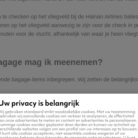
 te checken op het vliegveld bij de Hainan Airlines balie
ren op het vliegveld aanwezig te zijn voor de check in 
uten voor de vlucht, afhankelijk van waar je heen vliegt
 bagage mag ik meenemen?
illende bagage-items inbegrepen. Wij zetten de belangrijks
 vliegt is 1 handbagage-item van maximaal 10 kg toege
Uw privacy is belangrijk
e handbagage-items met dit gewicht en deze afmetingen
Wij gebruiken standaard strikt noodzakelijke cookies. Met uw toestemming
handbagage.
ebruiken wij aanvullende cookies om verkeer te analyseren, de effectiviteit
an onze advertenties te meten en content en advertenties te personaliseren.
Sommige cookies worden geplaatst door derden en kunnen uw activiteit op
erschillende websites volgen om een profiel van uw interesses op te bouwen.
erschillende regels afhankelijk vanaf waar en waarheen
 kunt alle cookies accepteren, niet-essentiële cookies weigeren of uw
voorkeuren beheren door hieronder de gewenste optie te selecteren. U kunt