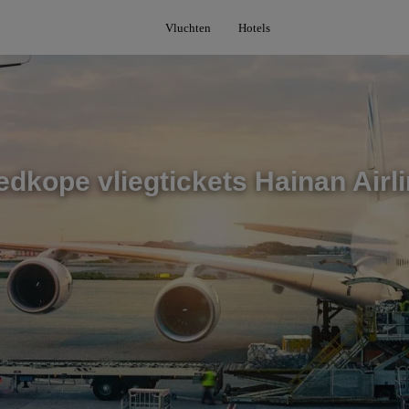
Vluchten
Hotels
dkope vliegtickets Hainan Airl