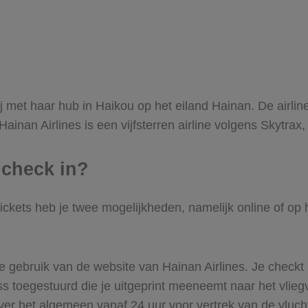
 met haar hub in Haikou op het eiland Hainan. De airlin
ainan Airlines is een vijfsterren airline volgens Skytra
 check in?
ckets heb je twee mogelijkheden, namelijk online of op he
e gebruik van de website van Hainan Airlines. Je check
pass toegestuurd die je uitgeprint meeneemt naar het vlie
 over het algemeen vanaf 24 uur voor vertrek van de vluch